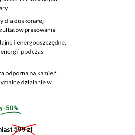
ary
 dla doskonałej
ezultatów prasowania
jne i energooszczędne,
energii podczas
ta odporna na kamień
tymalne działanie w
a
-50%
miast
599 zł