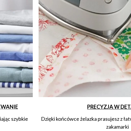
EWANIE
PRECYZJA W DE
ając szybkie
Dzięki końcówce żelazka prasujesz z ła
zakamarki