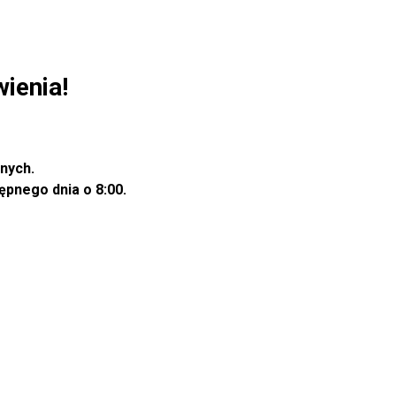
ienia!
nych.
pnego dnia o 8:00.