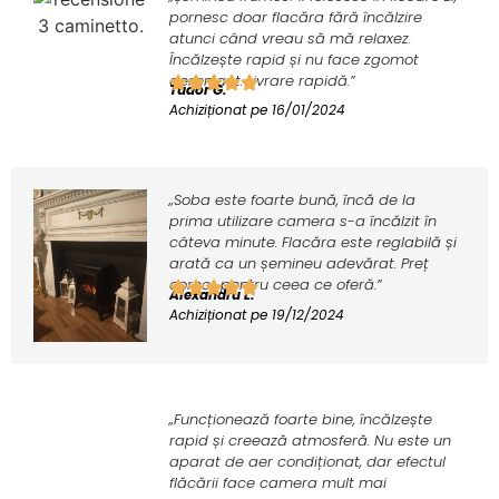
pornesc doar flacăra fără încălzire
atunci când vreau să mă relaxez.
Încălzește rapid și nu face zgomot
deranjant. Livrare rapidă.”
Tudor G.
Achiziționat pe 16/01/2024
„Soba este foarte bună, încă de la
prima utilizare camera s-a încălzit în
câteva minute. Flacăra este reglabilă și
arată ca un șemineu adevărat. Preț
corect pentru ceea ce oferă.”
Alexandru L.
Achiziționat pe 19/12/2024
ChatGPT ha detto:
„Funcționează foarte bine, încălzește
rapid și creează atmosferă. Nu este un
aparat de aer condiționat, dar efectul
flăcării face camera mult mai