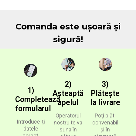
Comanda este ușoară și
sigură!
2)
3)
1)
Așteaptă
Plătește
Completează
apelul
la livrare
formularul
Operatorul
Poți plăti
Introduce-ți
nostru te va
convenabil
datele
suna în
și în
corect,