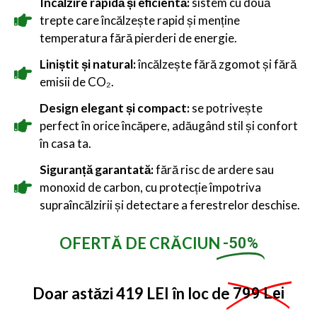
Încălzire rapidă și eficientă:
sistem cu două
trepte care încălzește rapid și menține
temperatura fără pierderi de energie.
Liniștit și natural:
încălzește fără zgomot și fără
emisii de CO₂.
Design elegant și compact:
se potrivește
perfect în orice încăpere, adăugând stil și confort
în casa ta.
Siguranță garantată:
fără risc de ardere sau
monoxid de carbon, cu protecție împotriva
supraîncălzirii și detectare a ferestrelor deschise.
OFERTĂ DE CRĂCIUN
-50%
Doar astăzi 419 LEI în loc de
799 Lei