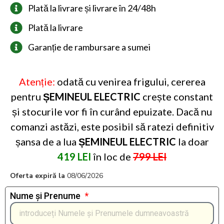
Plată la livrare și livrare în 24/48h
Plată la livrare
Garanție de rambursare a sumei
Atenție:
odată cu venirea frigului, cererea
pentru
ȘEMINEUL ELECTRIC
crește constant
și stocurile vor fi în curând epuizate. Dacă nu
comanzi astăzi, este posibil să ratezi definitiv
șansa de a lua
ȘEMINEUL ELECTRIC
la doar
419 LEI
în loc de
799 LEI
Oferta expiră la
08/06/2026
Nume și Prenume