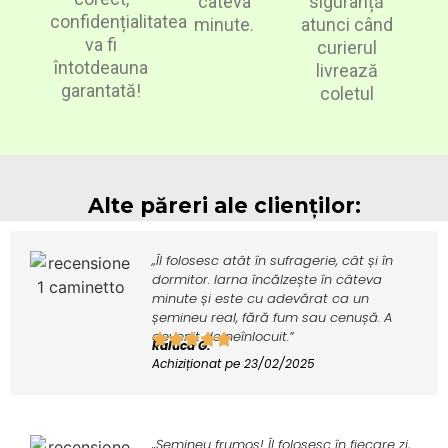
câteva
siguranță
confidențialitatea
minute.
atunci când
va fi
curierul
întotdeauna
livrează
garantată!
coletul
Alte păreri ale clienților:
„Îl folosesc atât în sufragerie, cât și în
dormitor. Iarna încălzește în câteva
minute și este cu adevărat ca un
șemineu real, fără fum sau cenușă. A
devenit de neînlocuit.”
Raluca G.
Achiziționat pe 23/02/2025
„Șemineu frumos! Îl folosesc în fiecare zi,