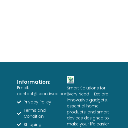
Information:
Email:
Smart Solutions for
contact@scontiweb.com
Every Need – Explore
innovative gadgets,
Privacy Policy
essential home
Terms and
products, and smart
Condition
devices designed to
make your life easier
Shipping