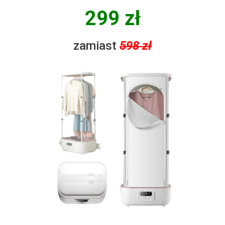
299 zł
zamiast
598 zł