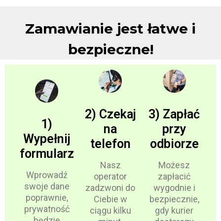
Zamawianie jest łatwe i
bezpieczne!
2) Czekaj
3) Zapłać
1)
na
przy
Wypełnij
telefon
odbiorze
formularz
Nasz
Możesz
Wprowadź
operator
zapłacić
swoje dane
zadzwoni do
wygodnie i
poprawnie,
Ciebie w
bezpiecznie,
prywatność
ciągu kilku
gdy kurier
będzie