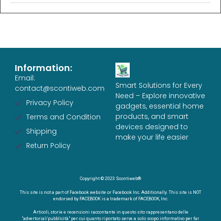
Information:
Email:
Smart Solutions for Every
contact@scontiweb.com
Need – Explore innovative
Privacy Policy
gadgets, essential home
products, and smart
Terms and Condition
devices designed to
Shipping
make your life easier
Return Policy
Copyright © 2023 Scontiweb®
This site is not a part of Facebook website or Facebook Inc. Additionally. This site is NOT
endorsed by FACEBOOK is a trademark of FACEBOOK, Inc.
Articoli, storie e recensioni raccontante in questo sito rappresentano delle
”advertorial/pubblicità” per cui quanto riportato serve a solo scopo informativo per far