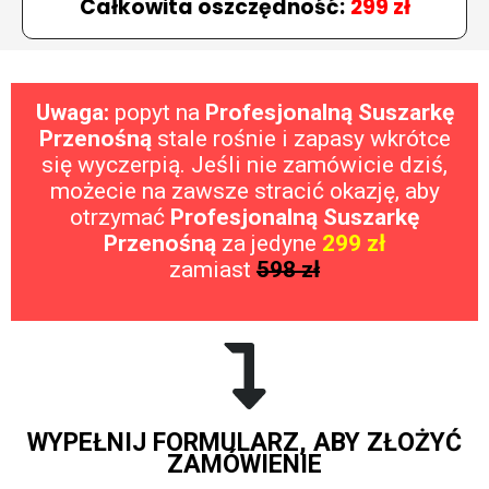
Całkowita oszczędność:
299 zł
Uwaga:
popyt na
Profesjonalną Suszarkę
Przenośną
stale rośnie i zapasy wkrótce
się wyczerpią. Jeśli nie zamówicie dziś,
możecie na zawsze stracić okazję, aby
otrzymać
Profesjonalną Suszarkę
Przenośną
za jedyne
299 zł
zamiast
598 zł
WYPEŁNIJ FORMULARZ, ABY ZŁOŻYĆ
ZAMÓWIENIE