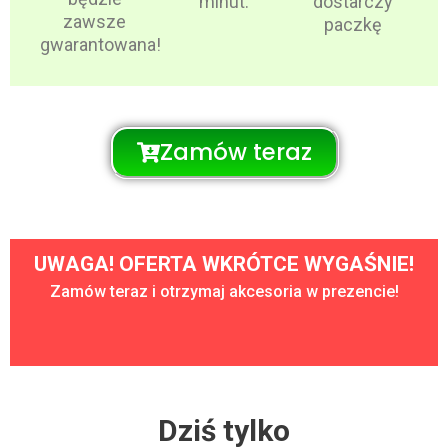
minut.
dostarczy
zawsze
paczkę
gwarantowana!
Zamów teraz
UWAGA! OFERTA WKRÓTCE WYGAŚNIE!
Zamów teraz i otrzymaj akcesoria w prezencie!
Dziś tylko