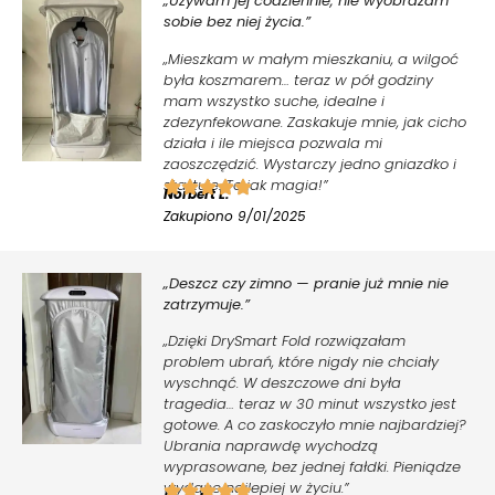
„Używam jej codziennie, nie wyobrażam
sobie bez niej życia.”
„Mieszkam w małym mieszkaniu, a wilgoć
była koszmarem… teraz w pół godziny
mam wszystko suche, idealne i
zdezynfekowane. Zaskakuje mnie, jak cicho
działa i ile miejsca pozwala mi
zaoszczędzić. Wystarczy jedno gniazdko i
startuje. To jak magia!”
Norbert L.
Zakupiono 9/01/2025
„Deszcz czy zimno — pranie już mnie nie
zatrzymuje.”
„Dzięki DrySmart Fold rozwiązałam
problem ubrań, które nigdy nie chciały
wyschnąć. W deszczowe dni była
tragedia… teraz w 30 minut wszystko jest
gotowe. A co zaskoczyło mnie najbardziej?
Ubrania naprawdę wychodzą
wyprasowane, bez jednej fałdki. Pieniądze
wydane najlepiej w życiu.”