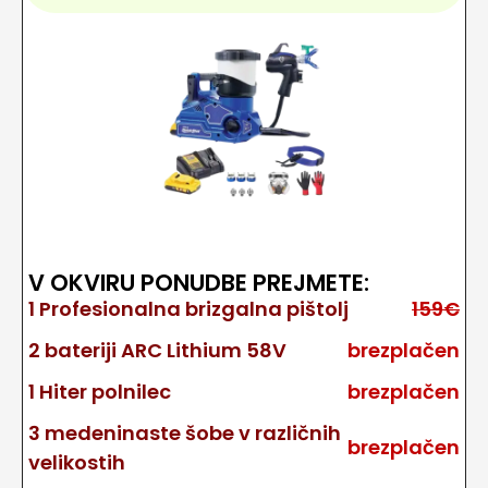
V OKVIRU PONUDBE PREJMETE:
1 Profesionalna brizgalna pištolj
159€
2 bateriji ARC Lithium 58V
brezplačen
1 Hiter polnilec
brezplačen
3 medeninaste šobe v različnih
brezplačen
velikostih