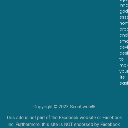
inno
gad
esse
ho
pro
and
sma
dev
des
to
ma
you
life
easi
Copyright © 2023 Scontiweb®
This site is not part of the Facebook website or Facebook
Inc. Furthermore, this site is NOT endorsed by Facebook.