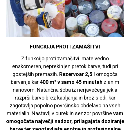
FUNCKIJA PROTI ZAMAŠITVI
Z funkcijo proti zamašitvi imate vedno
enakomeren, neprekinjen pretok barve, tudi pri
gostejših premazih.
Rezervoar 2,5 l
omogoča
barvanje kar
400 m² v samo 45 minutah
z enim
nanosom. Natančna šoba iz nerjavečega jekla
razprši barvo brez kapljanja in brez sledi, kar
zagotavlja popolno površinsko obdelavo na vseh
materialih. Nastavljiv curek in senzor površine
vam
omogočata največji nadzor, prilagajata doziranje
barve ter zagotavljata enotne in profesionalne