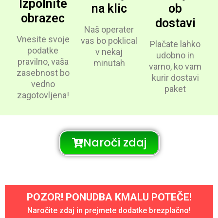
Izpolnite
na klic
ob
obrazec
dostavi
Naš operater
Vnesite svoje
vas bo poklical
Plačate lahko
podatke
v nekaj
udobno in
pravilno, vaša
minutah
varno, ko vam
zasebnost bo
kurir dostavi
vedno
paket
zagotovljena!
Naroči zdaj
POZOR! PONUDBA KMALU POTEČE!
Naročite zdaj in prejmete dodatke brezplačno!