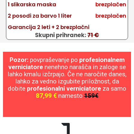
1 slikarska maska
brezplačen
2 posodi za barvo 1 liter
brezplačen
Garancija 2 leti + 2 brezplačni
Skupni prihranek:
71 €
Pozor:
povpraševanje po
profesionalnem
verniciatore
nenehno narašča in zaloge se
lahko kmalu izčrpajo. Če ne naročite danes,
lahko za vedno izgubite priložnost, da
dobite
profesionalni verniciatore
za samo
87,99 €
namesto
159€