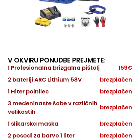
V OKVIRU PONUDBE PREJMETE:
1 Profesionalna brizgalna pištolj
159€
2 bateriji ARC Lithium 58V
brezplačen
1 Hiter polnilec
brezplačen
3 medeninaste šobe v različnih
brezplačen
velikostih
1 slikarska maska
brezplačen
2 posodi za barvo 1 liter
brezplačen