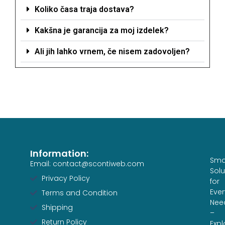
Koliko časa traja dostava?
Kakšna je garancija za moj izdelek?
Ali jih lahko vrnem, če nisem zadovoljen?
Information:
Sma
Email: contact@scontiweb.com
Solu
Privacy Policy
for
Ever
Terms and Condition
Nee
Shipping
–
Return Policy
Expl