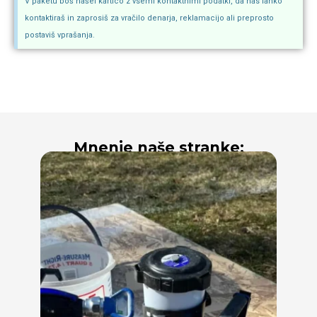
V paketu boš našel kartico z vsemi kontaktnimi podatki, da nas lahko
kontaktiraš in zaprosiš za vračilo denarja, reklamacijo ali preprosto
postaviš vprašanja.
Mnenje naše stranke: