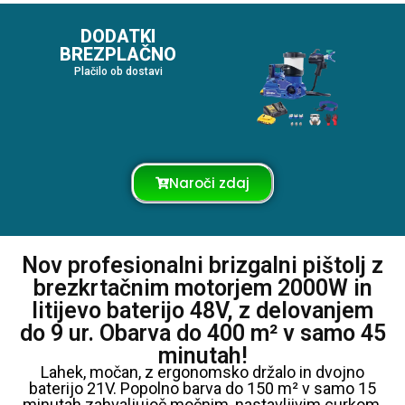
DODATKI
BREZPLAČNO
Plačilo ob dostavi
Naroči zdaj
Nov profesionalni brizgalni pištolj z
brezkrtačnim motorjem 2000W in
litijevo baterijo 48V, z delovanjem
do 9 ur. Obarva do 400 m² v samo 45
minutah!
Lahek, močan, z ergonomsko držalo in dvojno
baterijo 21V. Popolno barva do 150 m² v samo 15
minutah zahvaljujoč močnim, nastavljivim curkom.