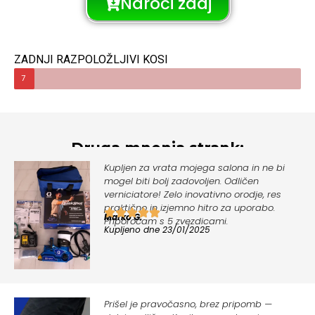
Naroči zdaj
ZADNJI RAZPOLOŽLJIVI KOSI
7
Druga mnenja strank:
Kupljen za vrata mojega salona in ne bi
mogel biti bolj zadovoljen. Odličen
verniciatore! Zelo inovativno orodje, res
praktično in izjemno hitro za uporabo.
Marko G.
Priporočam s 5 zvezdicami.
Kupljeno dne 23/01/2025
Prišel je pravočasno, brez pripomb —