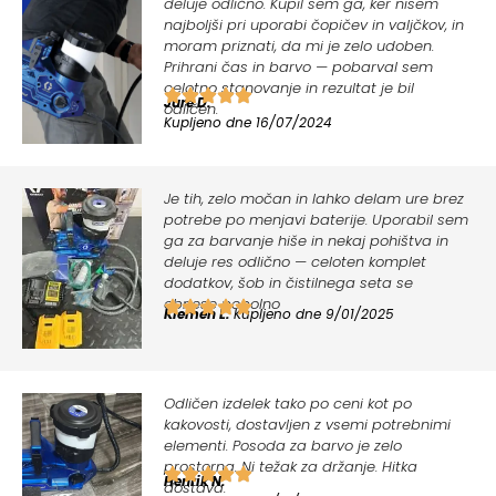
deluje odlično. Kupil sem ga, ker nisem
najboljši pri uporabi čopičev in valjčkov, in
moram priznati, da mi je zelo udoben.
Prihrani čas in barvo — pobarval sem
celotno stanovanje in rezultat je bil
Jure D.
odličen.
Kupljeno dne 16/07/2024
Je tih, zelo močan in lahko delam ure brez
potrebe po menjavi baterije. Uporabil sem
ga za barvanje hiše in nekaj pohištva in
deluje res odlično — celoten komplet
dodatkov, šob in čistilnega seta se
obnese popolno
Klemen L.
Kupljeno dne 9/01/2025
Odličen izdelek tako po ceni kot po
kakovosti, dostavljen z vsemi potrebnimi
elementi. Posoda za barvo je zelo
prostorna. Ni težak za držanje. Hitka
Henrik N.
dostava.