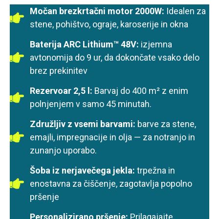
Močan brezkrtačni motor 2000W:
Idealen za
stene, pohištvo, ograje, karoserije in okna
Baterija ARC Lithium™ 48V:
izjemna
avtonomija do 9 ur, da dokončate vsako delo
brez prekinitev
Rezervoar 2,5 l:
Barvaj do 400 m² z enim
polnjenjem v samo 45 minutah.
Združljiv z vsemi barvami:
barve za stene,
emajli, impregnacije in olja — za notranjo in
zunanjo uporabo.
Šoba iz nerjavečega jekla:
trpežna in
enostavna za čiščenje, zagotavlja popolno
pršenje
Personalizirano pršenje:
Prilagajajte