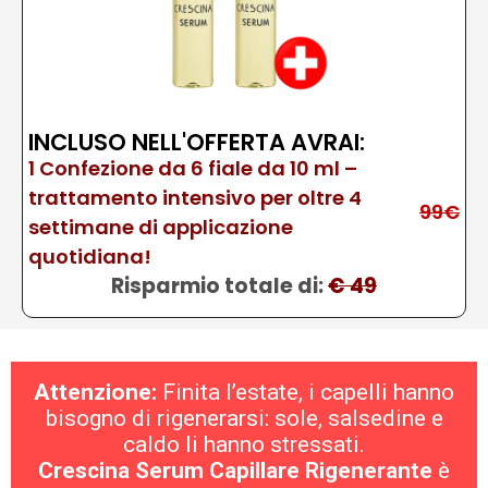
INCLUSO NELL'OFFERTA AVRAI:
1 Confezione da 6 fiale da 10 ml –
trattamento intensivo per oltre 4
99€
settimane di applicazione
quotidiana!
Risparmio totale di:
€ 49
Attenzione:
Finita l’estate, i capelli hanno
bisogno di rigenerarsi: sole, salsedine e
caldo li hanno stressati.
Crescina Serum Capillare Rigenerante
è