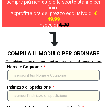
sempre più richiesto e le scorte stanno per
finire!
Approfitta ora del prezzo esclusivo di
€
49,99
invece di
€ 99
COMPILA IL MODULO PER ORDINARE
Ti richiamiamo noi per confermare i dati di spedizione
Nome e Cognome
Indirizzo di Spedizione