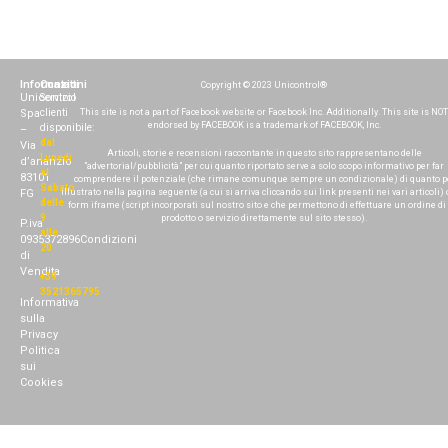
Informazioni
Contatti
Copyright © 2023 Unicontrol®
Unicontrol
Servizio
Spa
clienti
This site is not a part of Facebook website or Facebook Inc. Additionally. This site is NOT
endorsed by FACEBOOK is a trademark of FACEBOOK, Inc.
disponibile:
–
dal
Via
Articoli, storie e recensioni raccontante in questo sito rappresentano delle
Lunedì
d’ananzio
”advertorial/pubblicità” per cui quanto riportato serve a solo scopo informativo per far
al
83101
comprendere il potenziale (che rimane comunque sempre un condizionale) di quanto p
Sabato
illustrato nella pagina seguente (a cui si arriva cliccando sui link presenti nei vari articoli) 
FG
delle
form iframe (script incorporati sul nostro sito e che permettono di effettuare un ordine di
9
prodotto o servizio direttamente sul sito stesso).
P.iva
alle
0935372896
Condizioni
20
di
Vendita
+39
3521365795
Informativa
sulla
Privacy
Politica
sui
Cookies