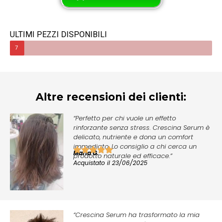
ULTIMI PEZZI DISPONIBILI
7
Altre recensioni dei clienti:
“Perfetto per chi vuole un effetto
rinforzante senza stress. Crescina Serum è
delicato, nutriente e dona un comfort
immediato. Lo consiglio a chi cerca un
Maria G.
prodotto naturale ed efficace.”
Acquistato il 23/06/2025
“Crescina Serum ha trasformato la mia