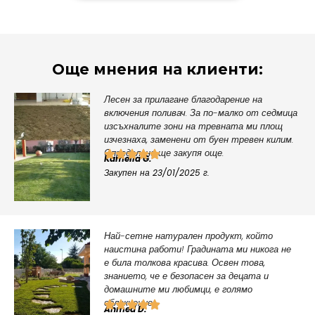
Още мнения на клиенти:
Лесен за прилагане благодарение на
включения поливач. За по-малко от седмица
изсъхналите зони на тревната ми площ
изчезнаха, заменени от буен тревен килим.
Определено ще закупя още.
Kamelia G.
Закупен на 23/01/2025 г.
Най-сетне натурален продукт, който
наистина работи! Градината ми никога не
е била толкова красива. Освен това,
знанието, че е безопасен за децата и
домашните ми любимци, е голямо
облекчение.
Ahmed D.