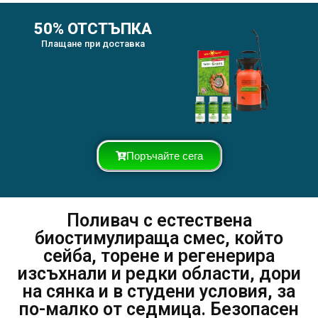
50% ОТСТЪПКА
Плащане при доставка
Поръчайте сега
Поливач с естествена
биостимулираща смес, който
сейба, торене и регенерира
изсъхнали и редки области, дори
на сянка и в студени условия, за
по-малко от седмица. Безопасен