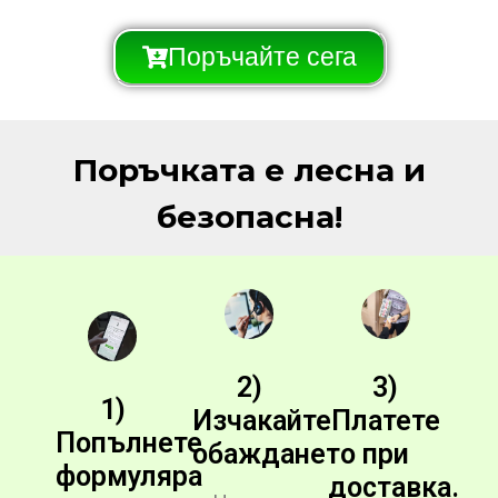
Поръчайте сега
Поръчката е лесна и
безопасна!
2)
3)
1)
Изчакайте
Платете
Попълнете
обаждането
при
формуляра
доставка.