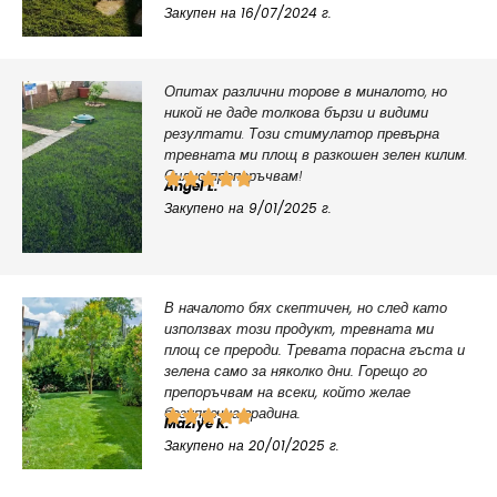
Закупен на 16/07/2024 г.
Опитах различни торове в миналото, но
никой не даде толкова бързи и видими
резултати. Този стимулатор превърна
тревната ми площ в разкошен зелен килим.
Силно препоръчвам!
Angel L.
Закупено на 9/01/2025 г.
В началото бях скептичен, но след като
използвах този продукт, тревната ми
площ се прероди. Тревата порасна гъста и
зелена само за няколко дни. Горещо го
препоръчвам на всеки, който желае
безупречна градина.
Maziye K.
Закупено на 20/01/2025 г.