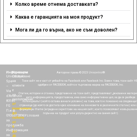
Колко време отнема доставката?
Каква е гаранцията на моя продукт?
Мога ли да го върна, ако не съм доволен?
Информация
Контакти
Авторски права © 2023 Unicontrol®
Unicontrol
Обслужване
Spa
на
Този сайт не е част от уебсайта на Facebook или Facebook Inc. Освен това, този сайт НЕ
одобрен от FACEBOOK, който е търговска марка на FACEBOOK, Inc.
клиенти
–
е
Via
Статии, истории и отзиви, представени на този сайт, представляват „рекламни матери
на
d’Ananzio
като информацията, предоставена, има само информативна цел, за да се разбере
разположение:
83101
потенциалът (който остава винаги условен) на това, което е показано на следваща
от
страница (до която се достига чрез кликване на линковете в различните статии) или
FG
понеделник
формуляра iframe (вградени скриптове на нашия сайт, които позволяват извършван
П.и.ф.
до
поръчка на продукт или услуга директно на самия сайт).
0935372896
Условия
събота
за
от
продажба
9
Информация
до
за
20