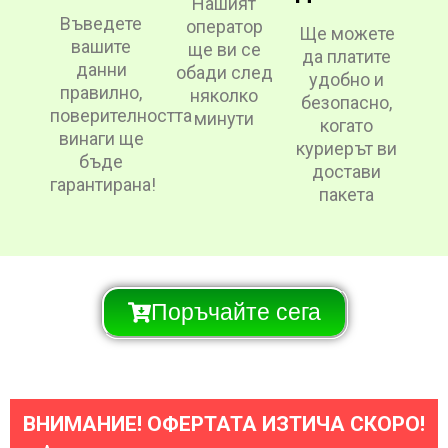
Нашият
Въведете
оператор
Ще можете
вашите
ще ви се
да платите
данни
обади след
удобно и
правилно,
няколко
безопасно,
поверителността
минути
когато
винаги ще
куриерът ви
бъде
достави
гарантирана!
пакета
Поръчайте сега
ВНИМАНИЕ! ОФЕРТАТА ИЗТИЧА СКОРО!