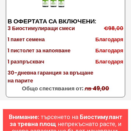
В ОФЕРТАТА СА ВКЛЮЧЕНИ:
3 Биостимулиращи смеси
€98,00
1 пакет семена
Благодаря
1 пистолет за напояване
Благодаря
1 разпръсквач
Благодаря
30-дневна гаранция за връщане
на парите
Общо спестявания от:
лв 49,00
Внимание:
търсенето на
Биостимулант
за тревна площ
непрекъснато расте, и
скоро запасите ще бъдат изчерпани.