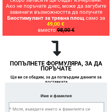
Ако не поръчате днес, може да загубите
завинаги възможността да получите
Биостимулант за тревна площ
само за
49,00 €
вместо
98,00 €
ПОПЪЛНЕТЕ ФОРМУЛЯРА, ЗА ДА
ПОРЪЧАТЕ
Ще ви се обадим, за да потвърдим данните за
доставката
Име и фамилия